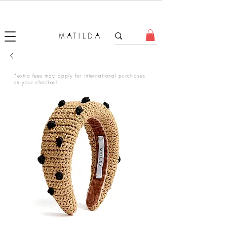
FORGET ME KNOT
*extra fees may apply for international purchases
on your checkout