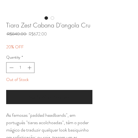
Tiara Zest Cabana D'angola Cru
Regular
Sale
 R$840.00 
R$672.00
Price
Price
20% OFF
Quantity
*
Out of Stock
Notify When Available
As famosas "padded headbands", em
português "tiaras acolchoadas", têm o poder
mágico de traduzir qualquer look basiquinho
em sofisticação; ou seja, trazem um ar