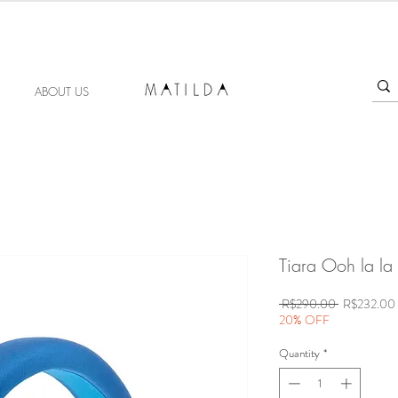
FORGET ME KNOT
ABOUT US
Tiara Ooh la la
Regular
 R$290.00 
R$232.00
Price
20% OFF
Quantity
*