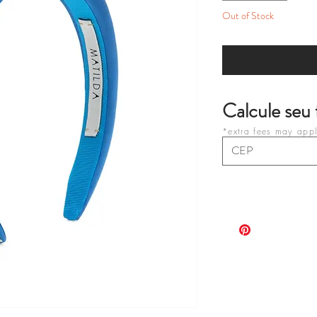
Out of Stock
Not
Calcule seu 
*extra fees may apply
purchases on your c