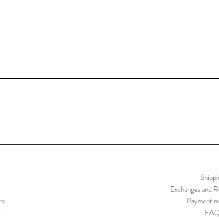
Shippi
Exchanges and Re
re
Payment m
t
FA