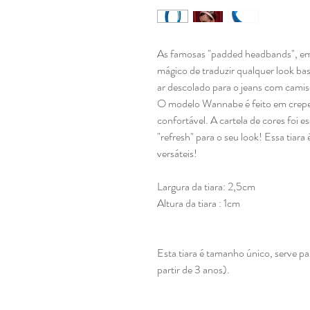
As famosas "padded headbands", em 
mágico de traduzir qualquer look ba
ar descolado para o jeans com camise
O modelo Wannabe é feito em crepe
confortável. A cartela de cores foi 
"refresh" para o seu look! Essa tiara
versáteis!
Largura da tiara: 2,5cm
Altura da tiara : 1cm
Esta tiara é tamanho único, serve p
partir de 3 anos).