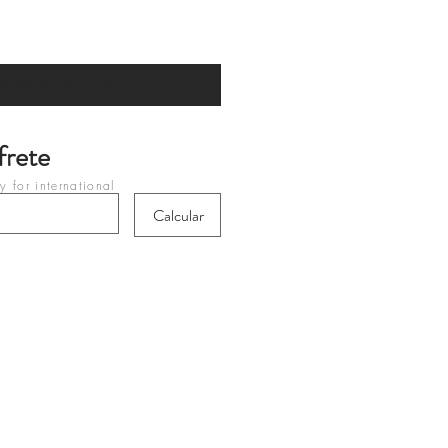
ify When Available
frete
 for international
heckout
Calcular