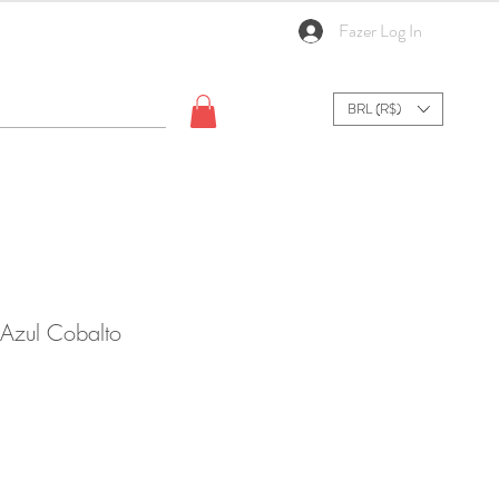
Fazer Log In
BRL (R$)
 Azul Cobalto
Sale
Price