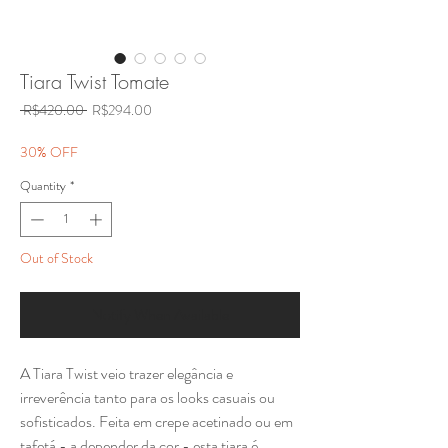
Tiara Twist Tomate
Regular
Sale
 R$420.00 
R$294.00
Price
Price
30% OFF
Quantity
*
Out of Stock
Notify When Available
A Tiara Twist veio trazer elegância e
irreverência tanto para os looks casuais ou
sofisticados. Feita em crepe acetinado ou em
tafetá - a depender da cor - esta tiara é