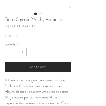
Tiara Smash P Vichy Vermelho
Regular
Sale
 R$250.00 
R$200.00
Price
Price
20% OFF
Quantity
*
add to cart
A Tiara Smash chegou para trazer o toque
final de sofisticação para os seus visuais.
Alguns dizem que ela tem uma vibe dos anos
60, já outros pensam em anos 90, a
depender da maneira como você a usa. Com