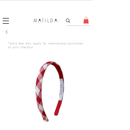
FORGET ME KNOT
*extra fees may apply for international purchases
on your checkout