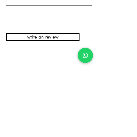
write an review
Related Products