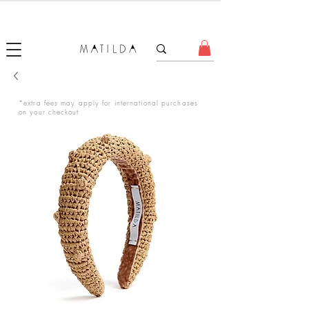
FORGET ME KNOT
*extra fees may apply for international purchases
on your checkout