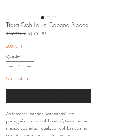
Tiara Ooh La La Cabana Pipoca
Regular
Sale
 R$720.00 
R$576.00
Price
Price
20% OFF
Quantity
*
Out of Stock
Notify When Available
As famosas "padded headbands", em
português "tiaras acolchoadas", têm o poder
mágico de traduzir qualquer look basiquinho
em sofisticação; ou seja, trazem um ar