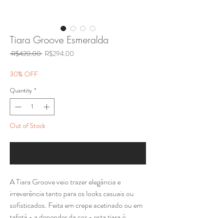
Tiara Groove Esmeralda
Regular
Sale
 R$420.00 
R$294.00
Price
Price
30% OFF
Quantity
*
Out of Stock
Notify When Available
A Tiara Groove veio trazer elegância e
irreverência tanto para os looks casuais ou
sofisticados. Feita em crepe acetinado ou em
tafetá - a depender da cor - esta tiara é