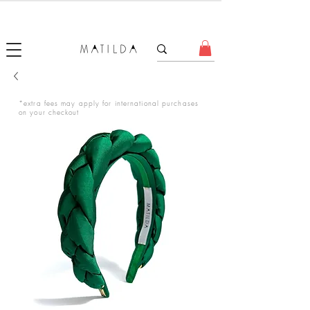
FORGET ME KNOT
*extra fees may apply for international purchases
on your checkout