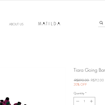
FORGET ME KNOT
ABOUT US
Tiara Going Ba
Regular
S
 R$890.00 
R$712.00
Price
P
20% OFF
Quantity
*