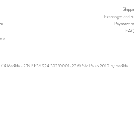
Shippi
Exchanges and Re
re
Payment m
t
FA
are
Oi Matilda - CNPJ:36.924.392/0001-22 © São Paulo 2010 by matilda.