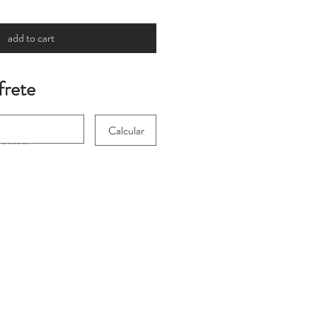
add to cart
frete
Calcular
 for international
heckout