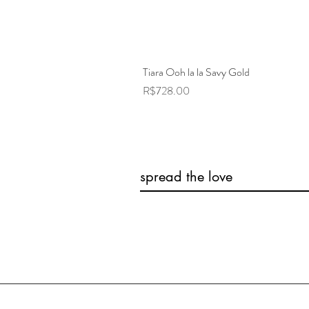
Tiara Ooh la la Savy Gold
Price
R$728.00
spread the love