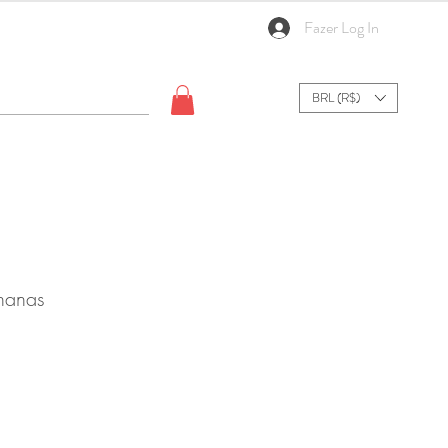
Fazer Log In
BRL (R$)
nanas
ale
rice