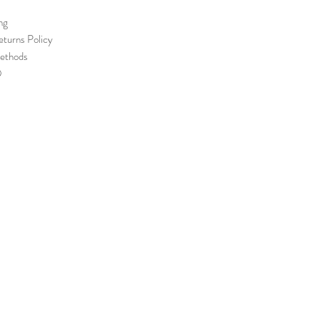
ng
turns Policy
ethods
Q