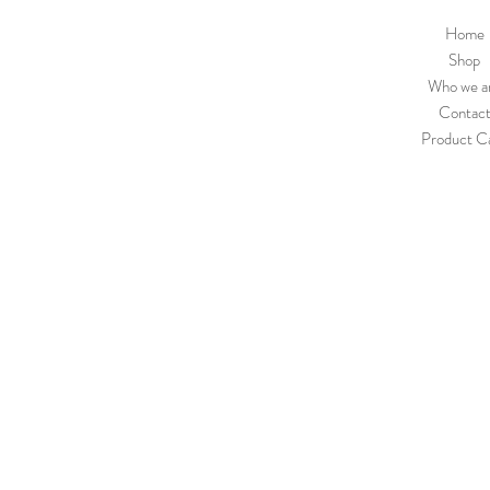
Home
Shop
Who we a
Contac
Product C