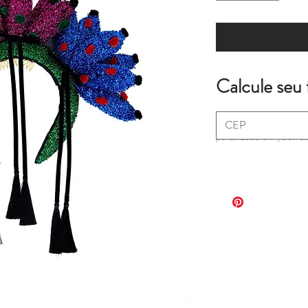
Calcule seu 
*extra fees may apply
purchases on your c