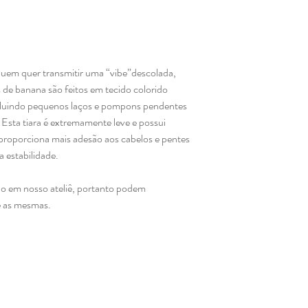
quem quer transmitir uma “vibe”descolada,
s de banana são feitos em tecido colorido
cluindo pequenos laços e pompons pendentes
 Esta tiara é extremamente leve e possui
roporciona mais adesão aos cabelos e pentes
a estabilidade.
ão em nosso ateliê, portanto podem
e as mesmas.