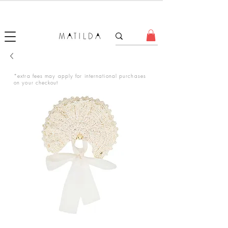
FORGET ME KNOT
*extra fees may apply for international purchases
on your checkout