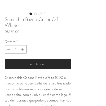
Scrunchie Pavão Cetim Off
White
Price
R$860.00
Quantity
*
add to cart
O scrunchie Cabana Pavão é feito 100% à
mão em crochê com palha de ráfia e finalizado
com uma fita em seda pura que pode ser
usada solta, com ou nó ou então como laço. É
tão democrático que pode te acompanhar nos
looks mais urbanos ou de festa. Não