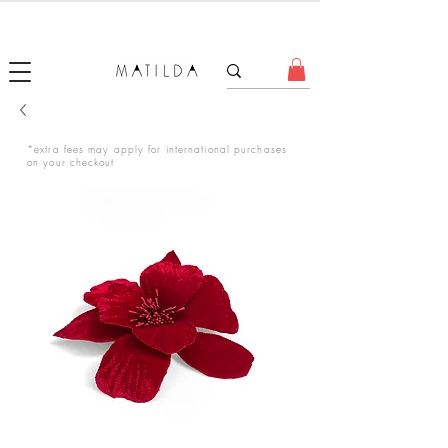
FORGET ME KNOT
*extra fees may apply for international purchases
on your checkout