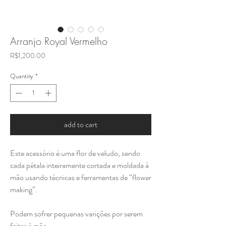
Arranjo Royal Vermelho
Price
R$1,200.00
Quantity
*
add to cart
Este acessório é uma flor de veludo, sendo
cada pétala inteiramente cortada e moldada à
mão usando técnicas e ferramentas de “flower
making”.
Podem sofrer pequenas varições por serem
feitas à mão.