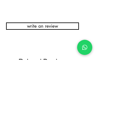
write an review
Related Products