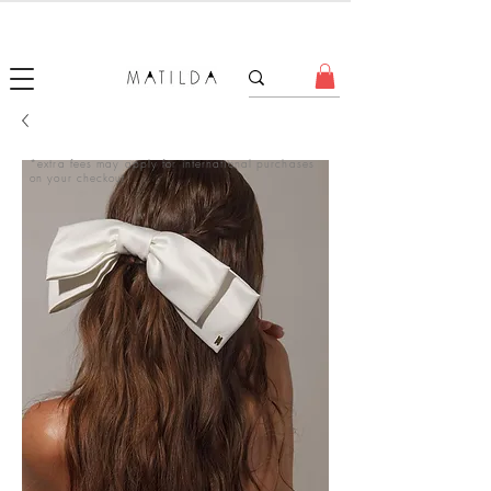
FORGET ME KNOT
*extra fees may apply for international purchases
on your checkout