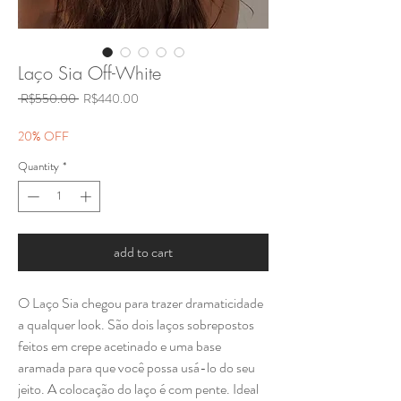
Laço Sia Off-White
Regular
Sale
 R$550.00 
R$440.00
Price
Price
20% OFF
Quantity
*
add to cart
O Laço Sia chegou para trazer dramaticidade
a qualquer look. São dois laços sobrepostos
feitos em crepe acetinado e uma base
aramada para que você possa usá-lo do seu
jeito. A colocação do laço é com pente. Ideal