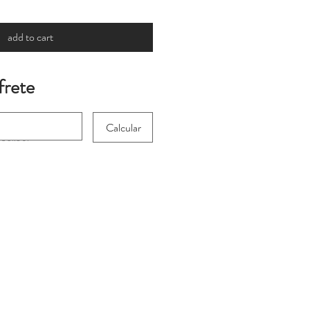
add to cart
frete
Calcular
 for international
heckout