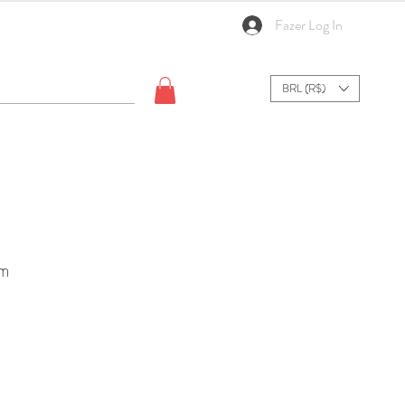
Fazer Log In
BRL (R$)
om
Sale
0
Price