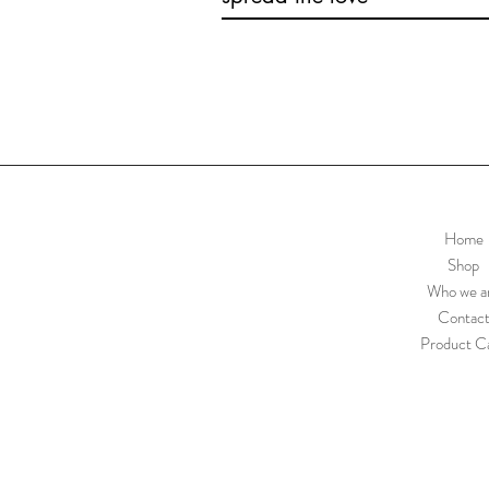
Home
Shop
Who we a
Contac
Product C