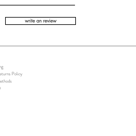
write an review
ng
turns Policy
ethods
Q