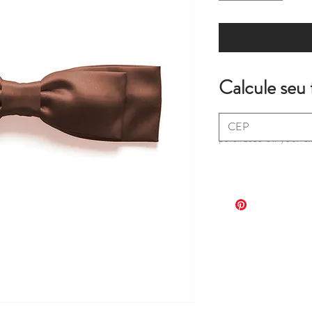
Calcule seu 
*extra fees may apply
purchases on your c