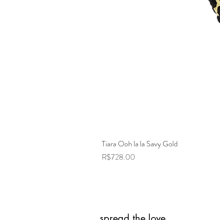
Tiara Ooh la la Savy Gold
Price
R$728.00
spread the love