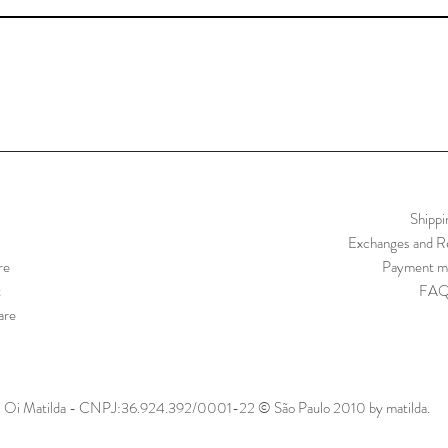
Shippi
Exchanges and Re
re
Payment m
t
FA
are
Oi Matilda - CNPJ:36.924.392/0001-22 © São Paulo 2010 by matilda.