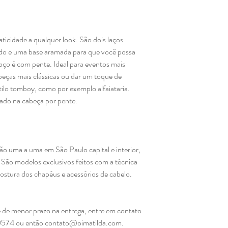
ticidade a qualquer look. São dois laços
ado e uma base aramada para que você possa
laço é com pente. Ideal para eventos mais
eças mais clássicas ou dar um toque de
ilo tomboy, como por exemplo alfaiataria.
xado na cabeça por pente.
ão uma a uma em São Paulo capital e interior,
São modelos exclusivos feitos com a técnica
 costura dos chapéus e acessórios de cabelo.
 de menor prazo na entrega, entre em contato
0574 ou então contato@oimatilda.com.