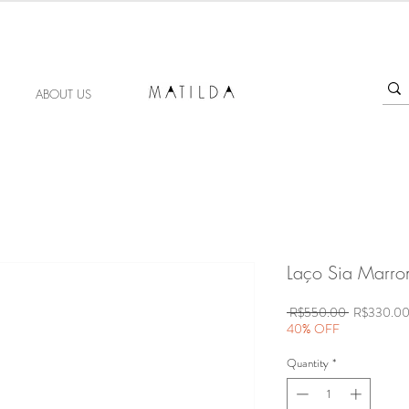
FORGET ME KNOT
ABOUT US
Laço Sia Marr
Regular
 R$550.00 
R$330.0
Price
40% OFF
Quantity
*