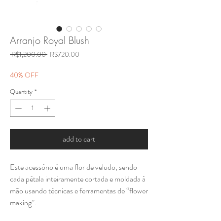
Arranjo Royal Blush
Regular
Sale
 R$1,200.00 
R$720.00
Price
Price
40% OFF
Quantity
*
add to cart
Este acessório é uma flor de veludo, sendo
cada pétala inteiramente cortada e moldada à
mão usando técnicas e ferramentas de “flower
making”.