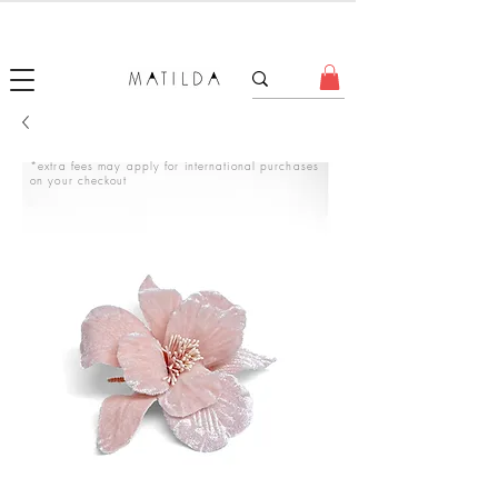
FORGET ME KNOT
*extra fees may apply for international purchases
on your checkout