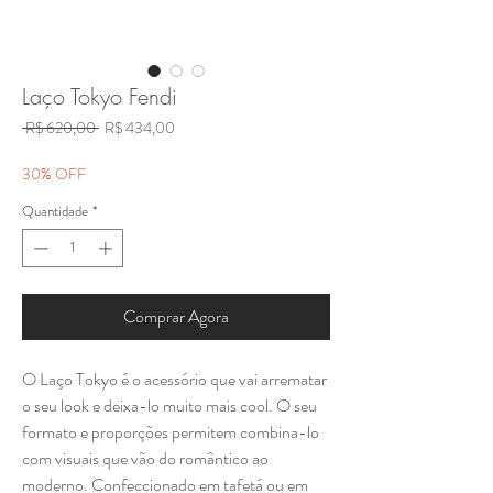
Laço Tokyo Fendi
Preço
Preço
 R$ 620,00 
R$ 434,00
normal
promocional
30% OFF
Quantidade
*
Comprar Agora
O Laço Tokyo é o acessório que vai arrematar
o seu look e deixa-lo muito mais cool. O seu
formato e proporções permitem combina-lo
com visuais que vão do romântico ao
moderno. Confeccionado em tafetá ou em