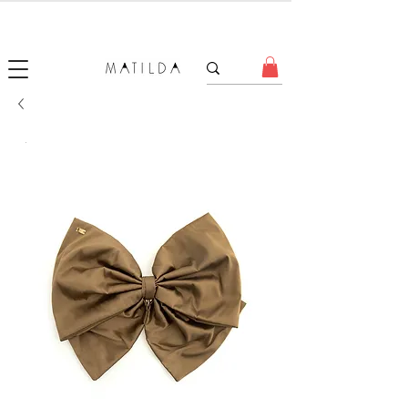
SALE MATILDA
Produtos com até 50% de desconto!
.