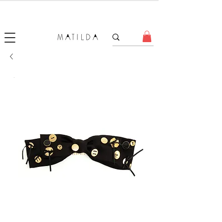
SALE MATILDA
Produtos com até 50% de desconto!
.