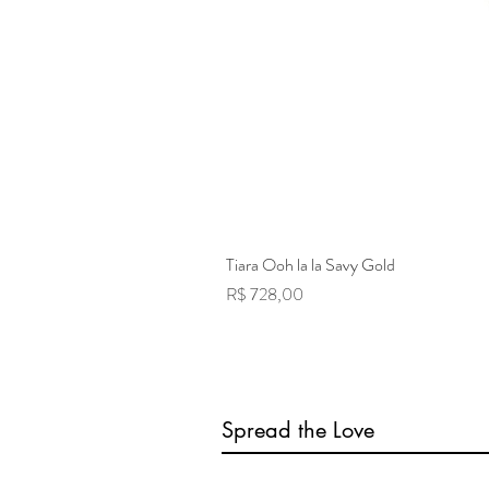
Tiara Ooh la la Savy Gold
Preço
R$ 728,00
Spread the Love