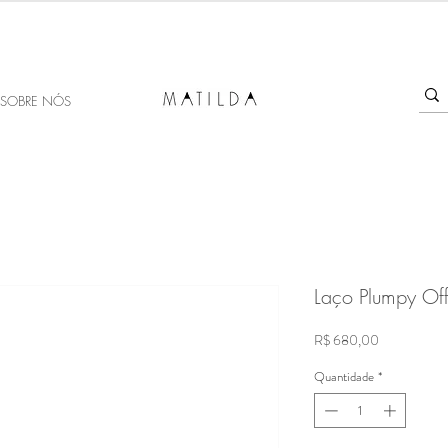
SALE MATILDA
Produtos com até 50% de desconto!
SOBRE NÓS
Laço Plumpy Of
Preço
R$ 680,00
Quantidade
*