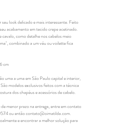
seu look delicado e mais interessante. Feito
 seu acabamento em tecido crepe acetinado.
e cavalo, como detalhe nos cabelos meio
ama", combinado a um véu ou voilette fica
16 cm
ão uma a uma em São Paulo capital e interior,
São modelos exclusivos feitos com a técnica
 costura dos chapéus e acessórios de cabelo.
 de menor prazo na entrega, entre em contato
0574 ou então contato@oimatilda.com.
soalmente e encontrar a melhor solução para