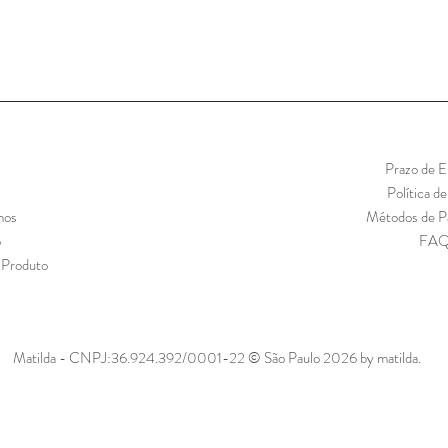
Prazo de E
Política d
mos
Métodos de 
o
FA
 Produto
Matilda - CNPJ:36.924.392/0001-22 © São Paulo 2026 by matilda.