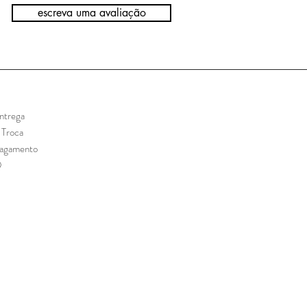
escreva uma avaliação
ntrega
e Troca
Pagamento
Q