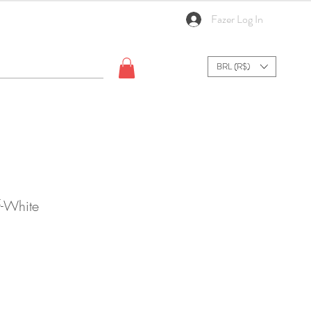
Fazer Log In
BRL (R$)
f-White