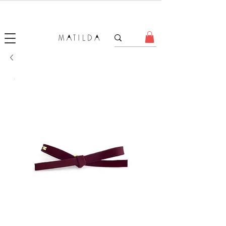
SALE MATILDA
Produtos com até 50% de desconto!
.