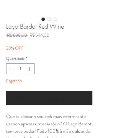
Laço Bardot Red Wine
Preço
Preço
 R$ 680,00 
R$ 544,00
normal
promocional
20% OFF
Quantidade
*
Esgotado
Notifique-me quando estiver disponível
Que tal deixar o seu look mais interessante
usando apenas um acessório? O Laço Bardot
tem esse poder! Feito 100% à mão utilizando