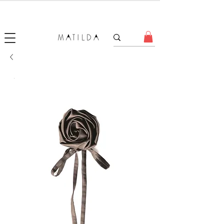
SALE MATILDA
Produtos com até 50% de desconto!
.