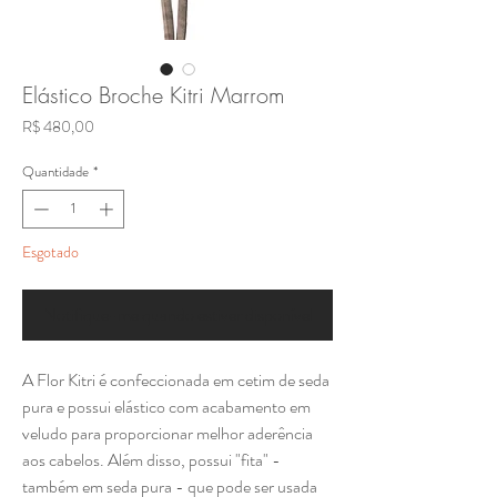
Elástico Broche Kitri Marrom
Preço
R$ 480,00
Quantidade
*
Esgotado
Notifique-me quando estiver disponível
A Flor Kitri é confeccionada em cetim de seda
pura e possui elástico com acabamento em
veludo para proporcionar melhor aderência
aos cabelos. Além disso, possui "fita" -
também em seda pura - que pode ser usada