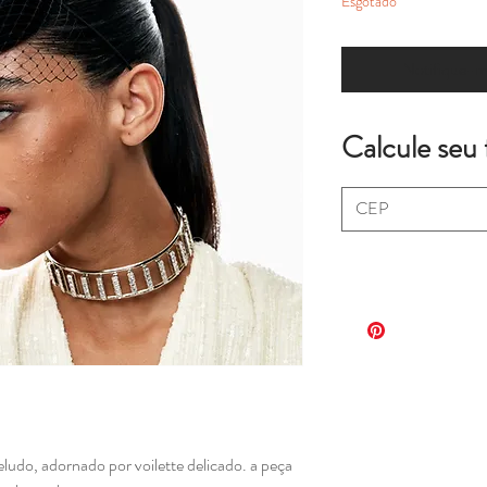
Esgotado
Notifique-me
Calcule seu 
.
eludo, adornado por voilette delicado. a peça