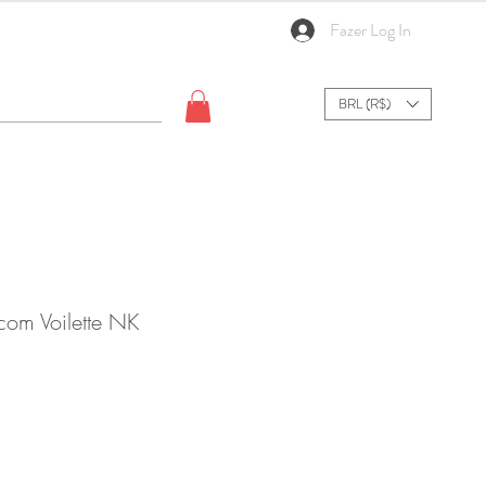
Fazer Log In
BRL (R$)
com Voilette NK