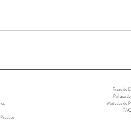
Prazo de E
Política d
mos
Métodos de 
o
FA
 Produto