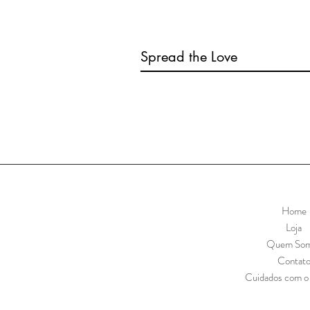
Spread the Love
Home
Loja
Quem So
Contat
Cuidados com o