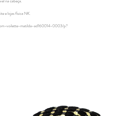
ável na cabeça.
e e lojas física NK.
com-voilette-matilda-ad160014-0003/p?