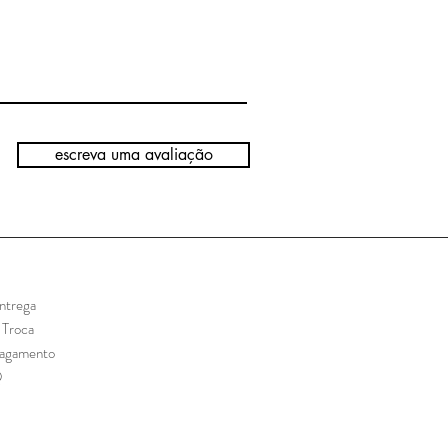
escreva uma avaliação
ntrega
e Troca
Pagamento
Q