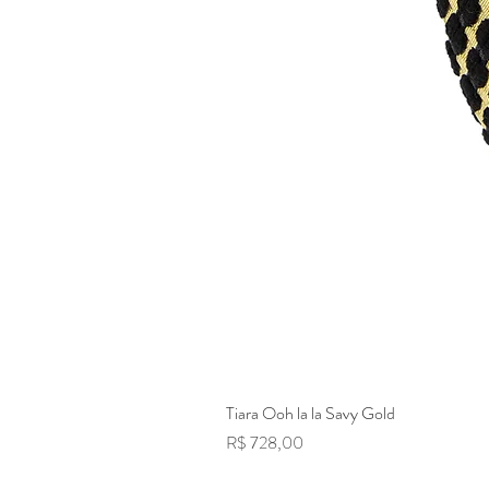
Tiara Ooh la la Savy Gold
Preço
R$ 728,00