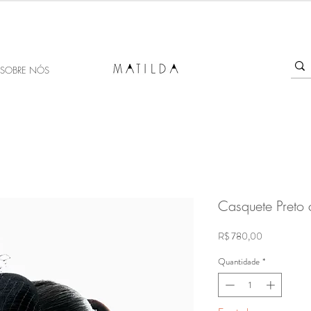
SALE MATILDA
Produtos com até 50% de desconto!
SOBRE NÓS
Casquete Preto 
Preço
R$ 780,00
Quantidade
*