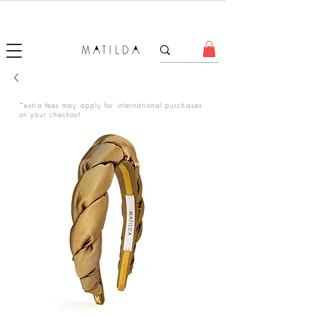
FORGET ME KNOT
*extra fees may apply for international purchases
on your checkout