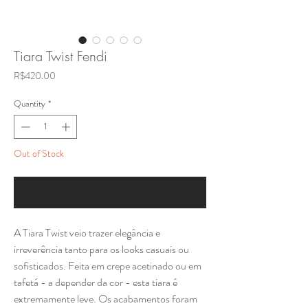
Tiara Twist Fendi
Price
R$420.00
Quantity
*
Out of Stock
Notify When Available
A Tiara Twist veio trazer elegância e
irreverência tanto para os looks casuais ou
sofisticados. Feita em crepe acetinado ou em
tafetá - a depender da cor - esta tiara é
extremamente leve. Os acabamentos foram