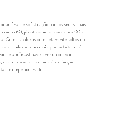
que final de sofisticação para os seus visuais.
dos anos 60, já outros pensam em anos 90, a
sa. Com os cabelos completamente soltos ou
sua cartela de cores mais que perfeita trará
úvida é um “must have” em sua coleção
o, serve para adultos e também crianças
ita em crepe acetinado.