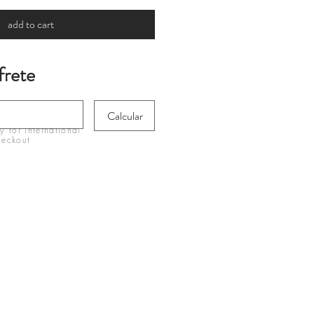
add to cart
frete
Calcular
 for international
heckout