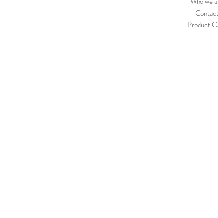
Who we a
Contac
Product C