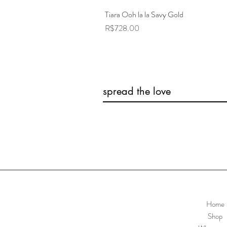
Tiara Ooh la la Savy Gold
Price
R$728.00
spread the love
Home
Shop