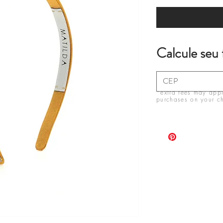
Calcule seu 
*extra fees may apply
purchases on your c