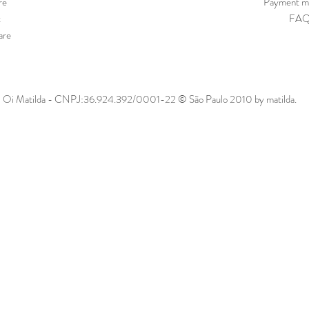
re
Payment m
t
FA
are
Oi Matilda - CNPJ:36.924.392/0001-22 © São Paulo 2010 by matilda.