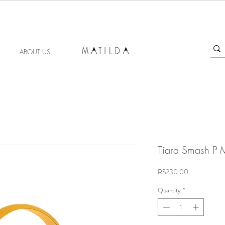
FORGET ME KNOT
ABOUT US
Tiara Smash P 
Price
R$230.00
Quantity
*