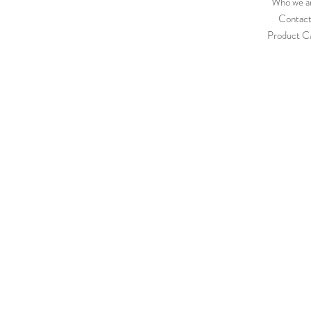
Who we a
Contac
Product C