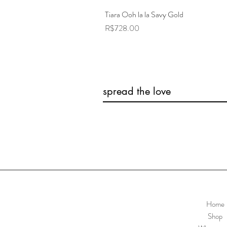
Tiara Ooh la la Savy Gold
Price
R$728.00
spread the love
Home
Shop