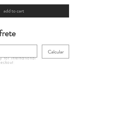
add to cart
frete
Calcular
 for international
heckout