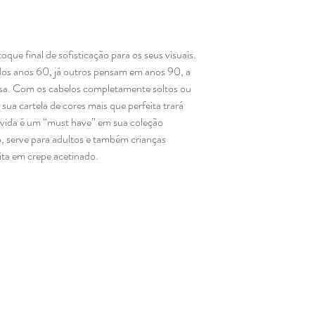
que final de sofisticação para os seus visuais.
dos anos 60, já outros pensam em anos 90, a
sa. Com os cabelos completamente soltos ou
sua cartela de cores mais que perfeita trará
úvida é um “must have” em sua coleção
o, serve para adultos e também crianças
ita em crepe acetinado.