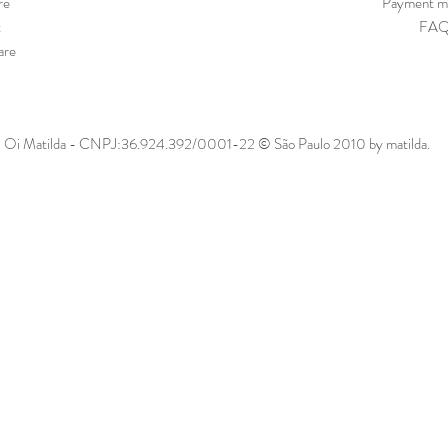
re
Payment m
t
FA
are
Oi Matilda - CNPJ:36.924.392/0001-22 © São Paulo 2010 by matilda.