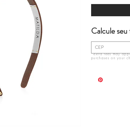
Calcule seu 
*extra fees may apply
purchases on your c