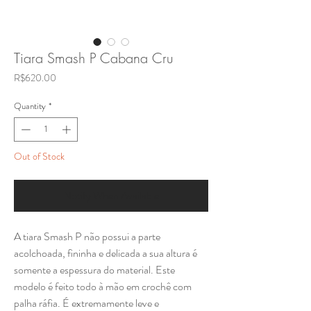
Tiara Smash P Cabana Cru
Price
R$620.00
Quantity
*
Out of Stock
Notify When Available
A tiara Smash P não possui a parte
acolchoada, fininha e delicada a sua altura é
somente a espessura do material. Este
modelo é feito todo à mão em crochê com
palha ráfia. É extremamente leve e