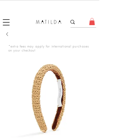
FORGET ME KNOT
*extra fees may apply for international purchases
on your checkout