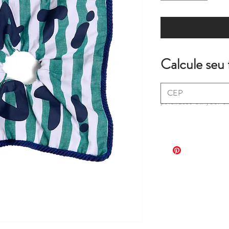
Calcule seu 
*extra fees may apply
purchases on your c