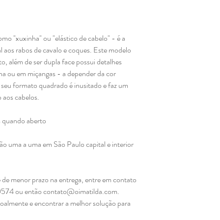
o "xuxinha" ou "elástico de cabelo" - é a
al aos rabos de cavalo e coques. Este modelo
to, além de ser dupla face possui detalhes
ha ou em miçangas - a depender da cor
 seu formato quadrado é inusitado e faz um
 aos cabelos.
 quando aberto
mão uma a uma em São Paulo capital e interior
.
 de menor prazo na entrega, entre em contato
0574 ou então contato@oimatilda.com.
soalmente e encontrar a melhor solução para