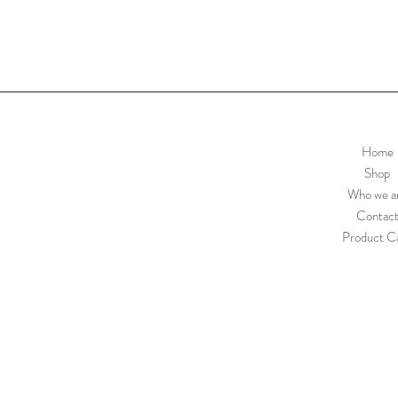
Home
Shop
Who we a
Contac
Product C