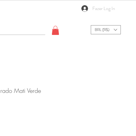
Fazer Log In
BRL (R$)
rado Mati Verde
Sale
Price