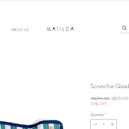
FORGET ME KNOT
ABOUT US
Scrunchie Quad
Regular
 R$390.00 
R$273.00
Price
30% OFF
Quantity
*