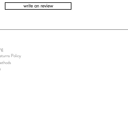
write an review
ng
turns Policy
ethods
Q