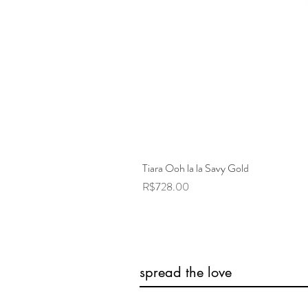
Tiara Ooh la la Savy Gold
Price
R$728.00
spread the love