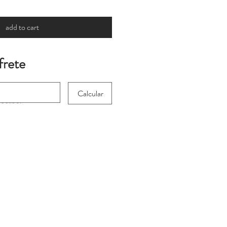
add to cart
frete
Calcular
 for international
heckout