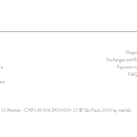
Shippi
Exchanges and Re
re
Payment m
t
FA
are
Oi Matilda - CNPJ:36.924.392/0001-22 © São Paulo 2010 by matilda.