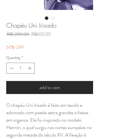
Chapéu Uni Irisado
Regular
Sale
 R$1,200.00 
R$600.00
Price
Price
50% OFF
Quantity
*
add to cart
O chapéu Uni Irisado é feito em tecido e
adornado com paetês extra grandes e faixas
em organza. Ele foi inspirado no modelo
Hennin, o qual surgiu nas cortes européias na
segunda metade do século XV. A fixação é