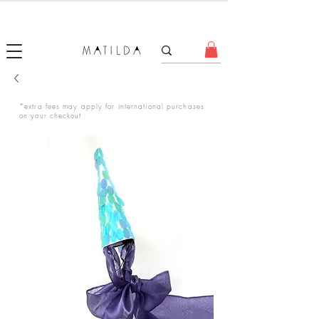
FORGET ME KNOT
*extra fees may apply for international purchases
on your checkout