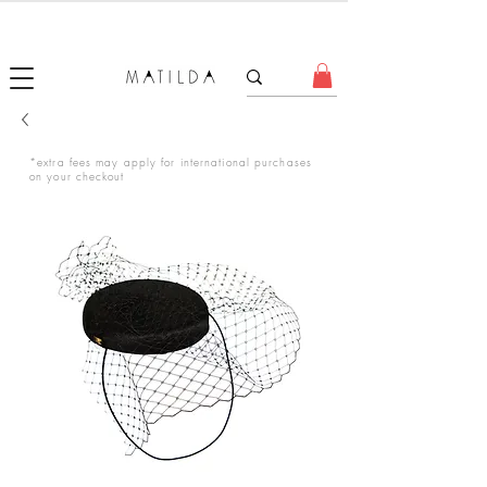
FORGET ME KNOT
*extra fees may apply for international purchases
on your checkout