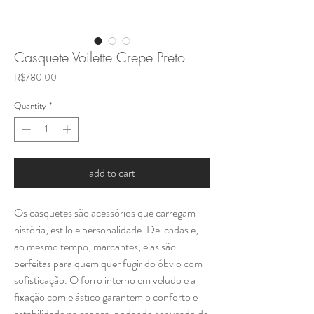
Casquete Voilette Crepe Preto
Price
R$780.00
Quantity
*
add to cart
Os casquetes são acessórios que carregam
história, estilo e personalidade. Delicadas e,
ao mesmo tempo, marcantes, elas são
perfeitas para quem quer fugir do óbvio com
sofisticação. O forro interno em veludo e a
fixação com elástico garantem o conforto e
estabilidade na cabeça, podendo ser usado de