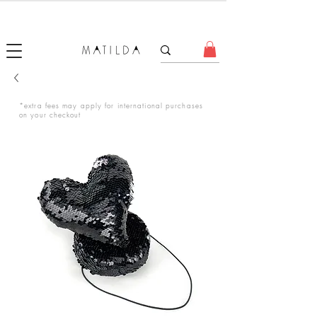
FORGET ME KNOT
*extra fees may apply for international purchases
on your checkout