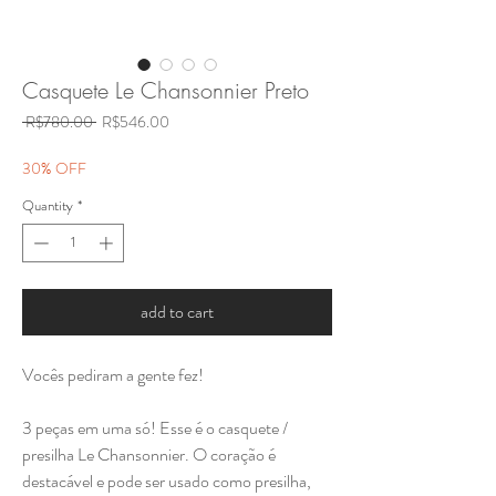
Casquete Le Chansonnier Preto
Regular
Sale
 R$780.00 
R$546.00
Price
Price
30% OFF
Quantity
*
add to cart
Vocês pediram a gente fez!
3 peças em uma só! Esse é o casquete /
presilha Le Chansonnier. O coração é
destacável e pode ser usado como presilha,