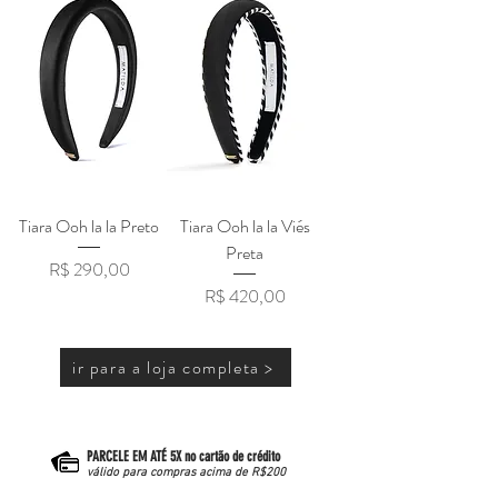
Tiara Ooh la la Preto
Tiara Ooh la la Viés
Preta
Preço
R$ 290,00
Preço
R$ 420,00
ir para a loja completa >
PARCELE EM ATÉ 5X no cartão de crédito
válido para compras acima de R$200