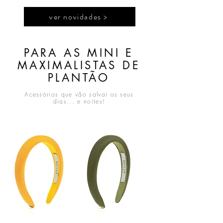
ver novidades >
PARA AS MINI E
MAXIMALISTAS DE
PLANTÃO
Acessórios que vão salvar os seus
dias... e noites!