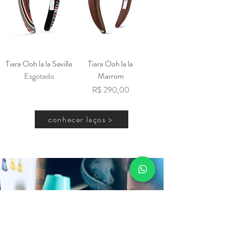
Tiara Ooh la la Seville
Tiara Ooh la la
Esgotado
Marrom
Preço
R$ 290,00
conhecer laços >