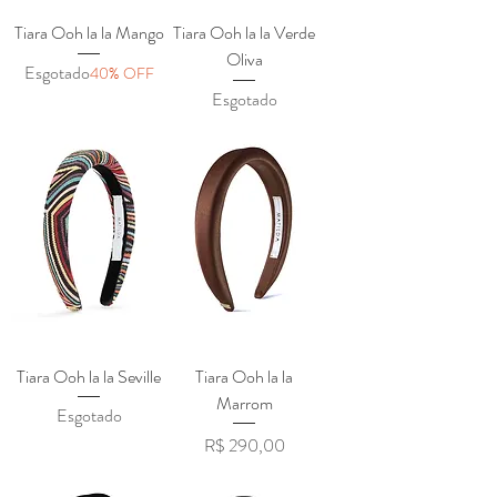
Tiara Ooh la la Mango
Tiara Ooh la la Verde
Oliva
Esgotado
40% OFF
Esgotado
Tiara Ooh la la Seville
Tiara Ooh la la
Marrom
Esgotado
Preço
R$ 290,00