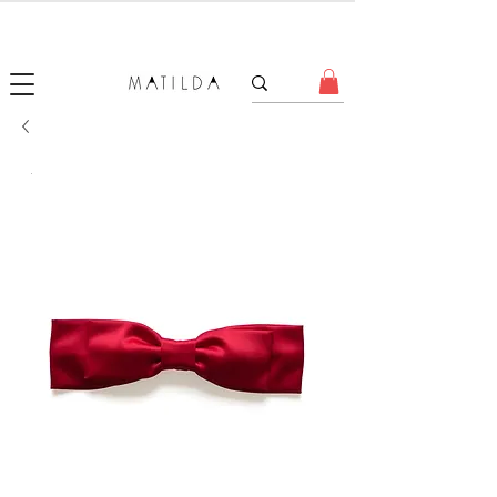
SALE MATILDA
Produtos com até 50% de desconto!
.