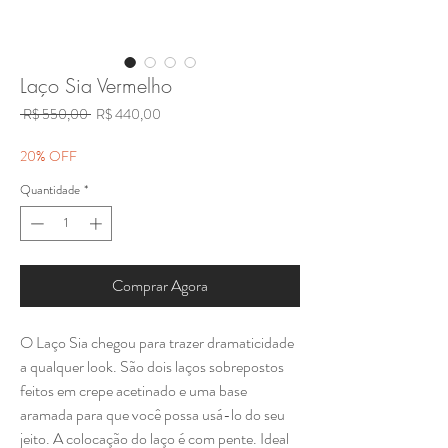
Laço Sia Vermelho
Preço
Preço
 R$ 550,00 
R$ 440,00
normal
promocional
20% OFF
Quantidade
*
Comprar Agora
O Laço Sia chegou para trazer dramaticidade
a qualquer look. São dois laços sobrepostos
feitos em crepe acetinado e uma base
aramada para que você possa usá-lo do seu
jeito. A colocação do laço é com pente. Ideal