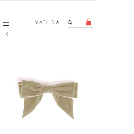
SALE MATILDA
Produtos com até 50% de desconto!
.