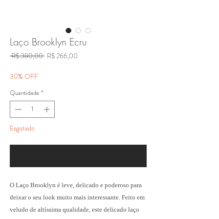
Laço Brooklyn Ecru
Preço
Preço
 R$ 380,00 
R$ 266,00
normal
promocional
30% OFF
Quantidade
*
Esgotado
Notifique-me quando estiver disponível
O Laço Brooklyn é leve, delicado e poderoso para
deixar o seu look muito mais interessante. Feito em
veludo de altíssima qualidade, este delicado laço